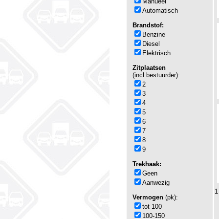
Manueel
Automatisch
Brandstof:
Benzine
Diesel
Elektrisch
Zitplaatsen
(incl bestuurder):
2
3
4
5
6
7
8
9
Trekhaak:
Geen
Aanwezig
1
Vermogen
(pk):
tot 100
100-150