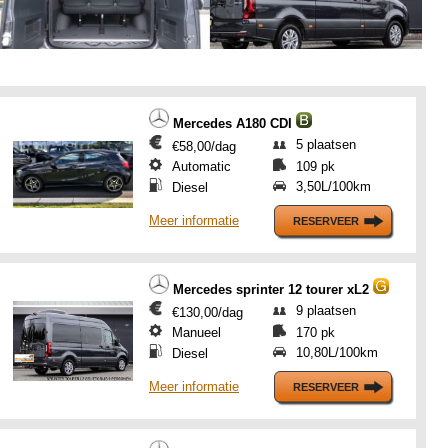
Mercedes A180 CDI
5 plaatsen
€58,00/dag
Automatic
109 pk
3,50L/100km
Diesel
Meer informatie
Mercedes sprinter 12 tourer xL2
9 plaatsen
€130,00/dag
Manueel
170 pk
10,80L/100km
Diesel
Meer informatie