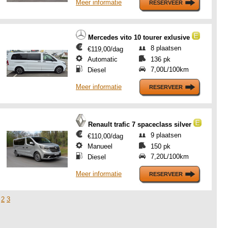
Meer informatie
Mercedes vito 10 tourer exlusive
8 plaatsen
€119,00/dag
Automatic
136 pk
7,00L/100km
Diesel
Meer informatie
Renault trafic 7 spaceclass silver
9 plaatsen
€110,00/dag
Manueel
150 pk
7,20L/100km
Diesel
Meer informatie
2
3