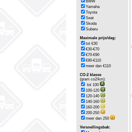
BMW
Yamaha
Toyota
Seat
Skoda
Subaru
Maximale prijs/dag:
tot €30
€30-€70
€70-€90
€90-€110
meer dan €110
CO-2 klasse
(gram co2/km):
tot 100
100-120
120-140
140-160
160-200
200-250
meer dan 250
Versnellingsbak: