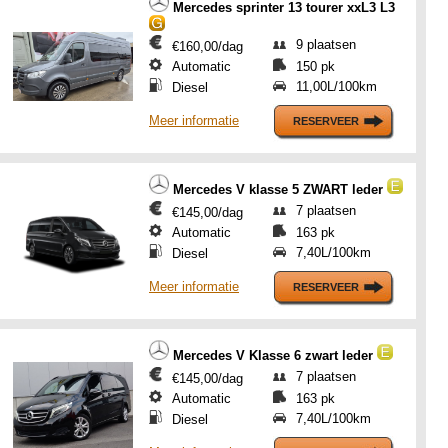
Mercedes sprinter 13 tourer xxL3 L3
9 plaatsen
€160,00/dag
Automatic
150 pk
11,00L/100km
Diesel
Meer informatie
Mercedes V klasse 5 ZWART leder
7 plaatsen
€145,00/dag
Automatic
163 pk
7,40L/100km
Diesel
Meer informatie
Mercedes V Klasse 6 zwart leder
7 plaatsen
€145,00/dag
Automatic
163 pk
7,40L/100km
Diesel